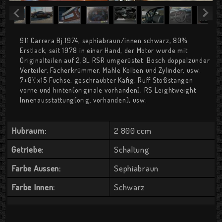
911 Carrera Bj.1974, sephiabraun/innen schwarz, 80%
Erstlack, seit 1978 in einer Hand, der Motor wurde mit
Originalteilen auf 2,8L RSR umgerüstet. Bosch doppelzünder
Verteiler, Fächerkrümmer, Mahle Kolben und Zylinder, usw.
7+8\"x15 Füchse, geschraubter Käfig, Ruff Stoßstangen
vorne und hinten(originale vorhanden), RS Leightweight
Innenausstattung(orig. vorhanden), usw.
Hubraum:
2 800 ccm
Getriebe:
Schaltung
Farbe Aussen:
Sephiabraun
Farbe Innen:
Schwarz